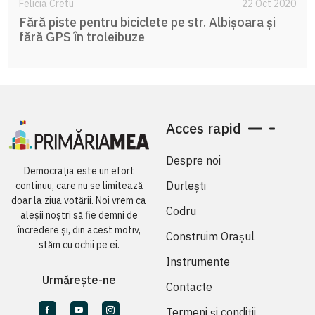
Felicia Cretu
22 Oct 2020
Fără piste pentru biciclete pe str. Albișoara și
fără GPS în troleibuze
Acces rapid
Despre noi
Democrația este un efort
Durlești
continuu, care nu se limitează
doar la ziua votării. Noi vrem ca
Codru
aleșii noștri să fie demni de
încredere și, din acest motiv,
Construim Orașul
stăm cu ochii pe ei.
Instrumente
Urmărește-ne
Contacte
Termeni și condiții