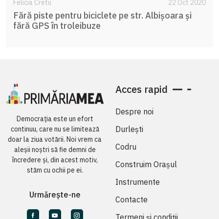
Felicia Cretu
22 Oct 2020
Fără piste pentru biciclete pe str. Albișoara și
fără GPS în troleibuze
Acces rapid
Despre noi
Democrația este un efort
Durlești
continuu, care nu se limitează
doar la ziua votării. Noi vrem ca
Codru
aleșii noștri să fie demni de
încredere și, din acest motiv,
Construim Orașul
stăm cu ochii pe ei.
Instrumente
Urmărește-ne
Contacte
Termeni și condiții