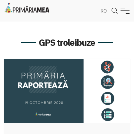
RO
GPS troleibuze