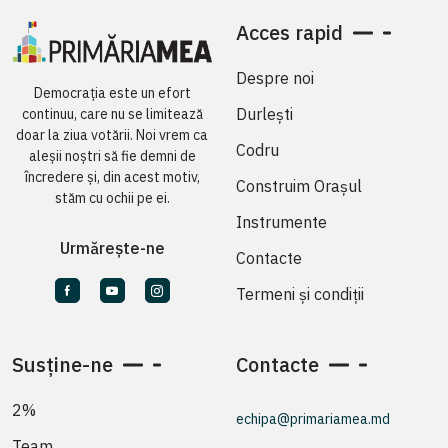
Acces rapid
Despre noi
Democrația este un efort
Durlești
continuu, care nu se limitează
doar la ziua votării. Noi vrem ca
Codru
aleșii noștri să fie demni de
încredere și, din acest motiv,
Construim Orașul
stăm cu ochii pe ei.
Instrumente
Urmărește-ne
Contacte
Termeni și condiții
Susține-ne
Contacte
2%
echipa@primariamea.md
Team