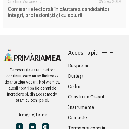
Cristina Voroneanu
09 Sep 2019
Comisarii electorali în căutarea candidaților
integri, profesioniști și cu soluții
Acces rapid
Despre noi
Democrația este un efort
Durlești
continuu, care nu se limitează
doar la ziua votării. Noi vrem ca
Codru
aleșii noștri să fie demni de
încredere și, din acest motiv,
Construim Orașul
stăm cu ochii pe ei.
Instrumente
Urmărește-ne
Contacte
Termeni și condiții