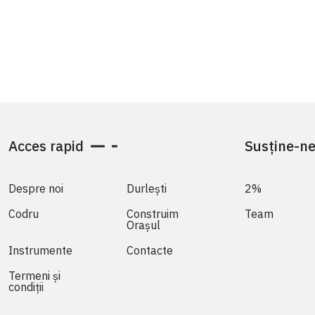
Acces rapid
Susține-n
Despre noi
Durlești
2%
Codru
Construim
Team
Orașul
Instrumente
Contacte
Termeni și
condiții