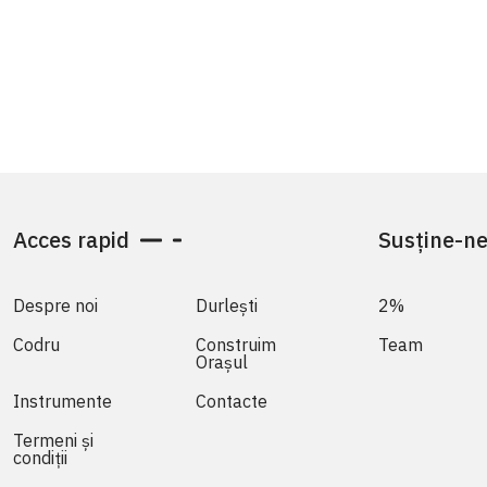
Acces rapid
Susține-n
Despre noi
Durlești
2%
Codru
Construim
Team
Orașul
Instrumente
Contacte
Termeni și
condiții