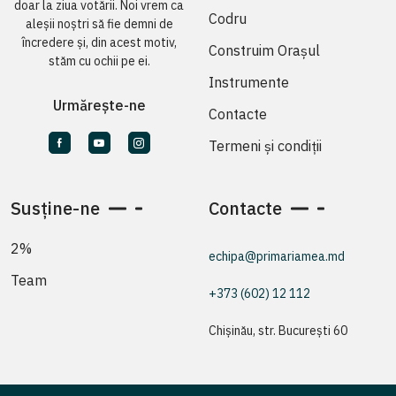
doar la ziua votării. Noi vrem ca
Codru
aleșii noștri să fie demni de
încredere și, din acest motiv,
Construim Orașul
stăm cu ochii pe ei.
Instrumente
Urmărește-ne
Contacte
Termeni și condiții
Susține-ne
Contacte
2%
echipa@primariamea.md
Team
+373 (602) 12 112
Chișinău, str. București 60